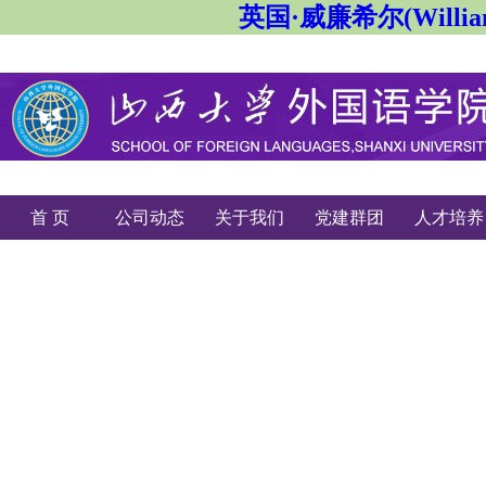
英国·威廉希尔(Willi
首 页
公司动态
关于我们
党建群团
人才培养