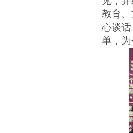
见，并
教育、
心谈话
单，为