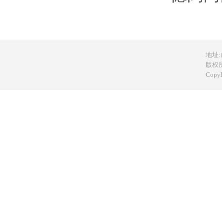
地址:
版权所
CopyR