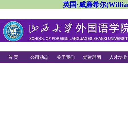
英国·威廉希尔(Willi
首 页
公司动态
关于我们
党建群团
人才培养