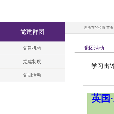
您所在的位置
首页
党建群团
党团活动
党建机构
党建制度
学习雷锋
党团活动
英国·