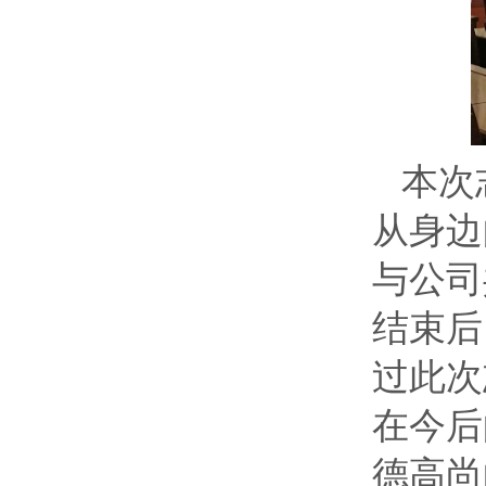
本次
从身边
与公司
结束后
过此次
在今后
德高尚