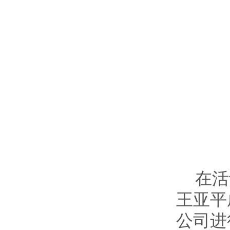
在活
王亚平
公司进