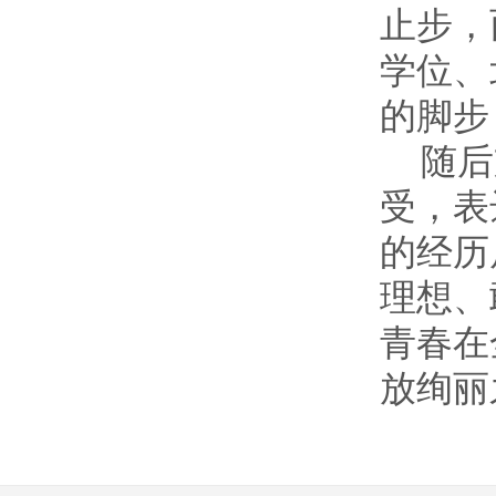
止步，
学位、
的脚步
随后
受，表
的经历
理想、
青春在
放绚丽