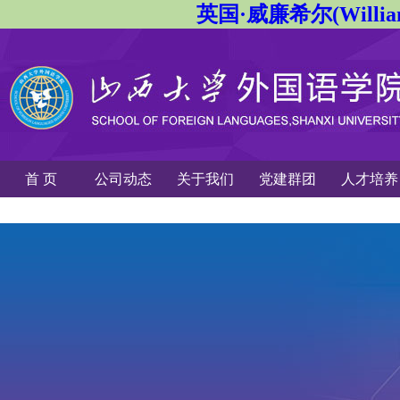
英国·威廉希尔(Willi
首 页
公司动态
关于我们
党建群团
人才培养