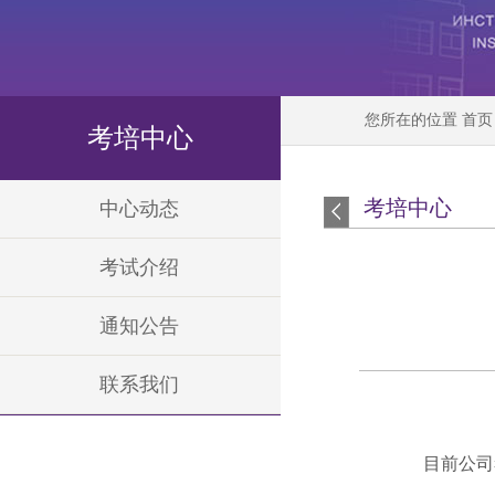
您所在的位置
首页
考培中心
考培中心
中心动态
考试介绍
通知公告
联系我们
目前公司