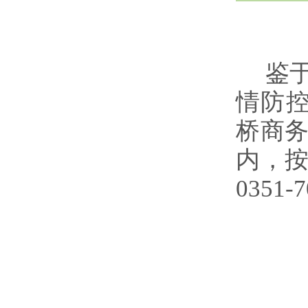
鉴
情防控
桥商务
内，
0351