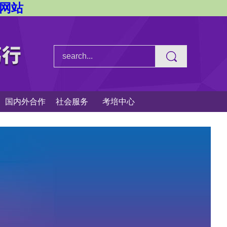
方网站
国内外合作
社会服务
考培中心