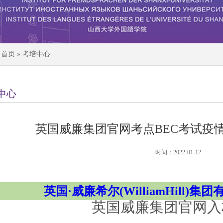
置
首页
» 考培中心
中心
英国威廉集团官网考点BEC考试疫
时间：2022-01-12
英国·威廉希尔(WilliamHill)
英国威廉集团官网入