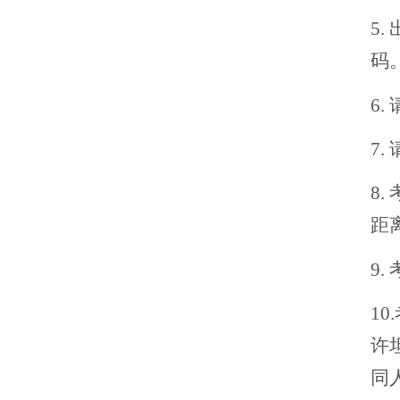
5
码
6
7
8
距
9
1
许
同