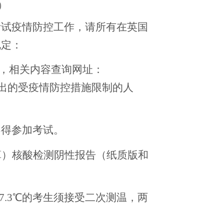
）
考试疫情防控工作，请所有在英国
规定：
求，相关内容查询网址：
于通告中所列出的受疫情防控措施限制的人
不得参加考试。
计算）核酸检测阴性报告（纸质版和
37.3℃的考生须接受二次测温，两