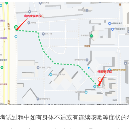
1. 考试过程中如有身体不适或有连续咳嗽等症状