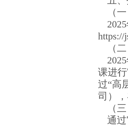
五、
（一
20
https
（二
20
课进行
过“高
司），
（三
通过