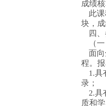
成绩核
此课
块，成
四、
（一
面向
程。报
1.
录；
2.
质和学