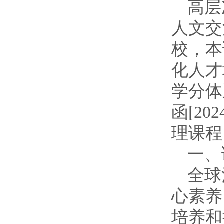
高层
人文交
校，本
化人才
学分体
函[20
理课程
一、
全球
心素养
培养和