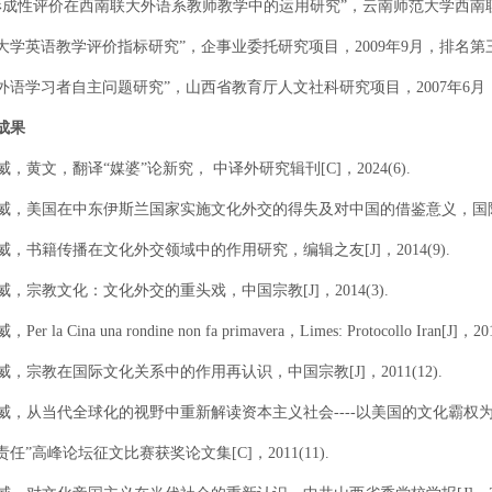
 “形成性评价在西南联大外语系教师教学中的运用研究”，云南师范大学西南联
. “大学英语教学评价指标研究”，企事业委托研究项目，2009年9月，排名第
. “外语学习者自主问题研究”，山西省教育厅人文社科研究项目，2007年6
成果
郭威，黄文，翻译“媒婆”论新究， 中译外研究辑刊[C]，2024(6).
 郭威，美国在中东伊斯兰国家实施文化外交的得失及对中国的借鉴意义，国际问题研
 郭威，书籍传播在文化外交领域中的作用研究，编辑之友[J]，2014(9).
郭威，宗教文化：文化外交的重头戏，中国宗教[J]，2014(3).
，Per la Cina una rondine non fa primavera，Limes: Protocollo Iran[J]，20
郭威，宗教在国际文化关系中的作用再认识，中国宗教[J]，2011(12).
 郭威，从当代全球化的视野中重新解读资本主义社会----以美国的文化霸权为
任”高峰论坛征文比赛获奖论文集[C]，2011(11).