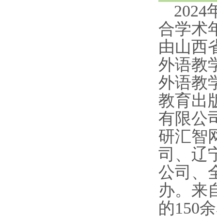
202
合学术
由山西
外语教
外语教
教育出
有限公
研汇智
司
、
辽
公司
、
办。来
的1
50
余