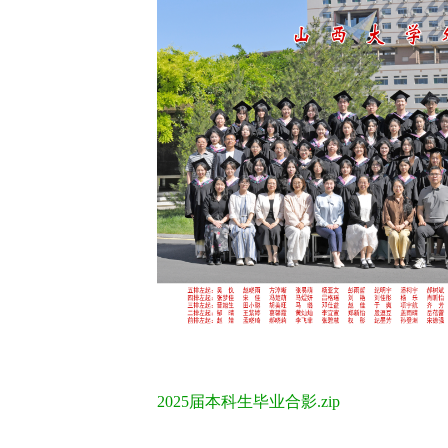
2025届本科生毕业合影.zip